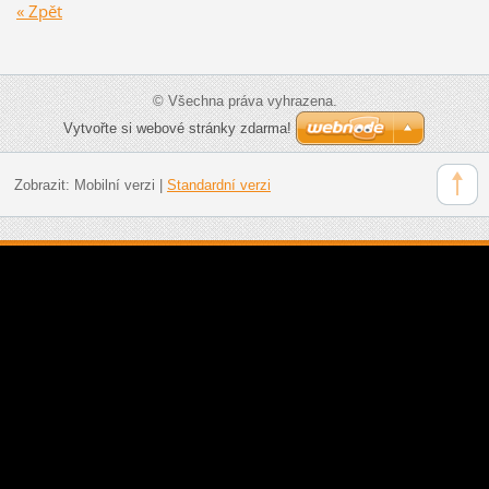
« Zpět
© Všechna práva vyhrazena.
Vytvořte si webové stránky zdarma!
Zobrazit:
Mobilní verzi
|
Standardní verzi